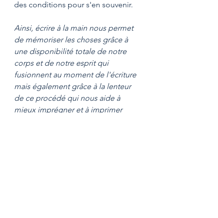
des conditions pour s'en souvenir. 
Ainsi, écrire à la main nous permet 
de mémoriser les choses grâce à 
une disponibilité totale de notre 
corps et de notre esprit qui 
fusionnent au moment de l'écriture 
mais également grâce à la lenteur 
de ce procédé qui nous aide à 
mieux imprégner et à imprimer 
durablement les choses dans notre 
mémoire.
Pour toutes ces raisons, je ne peux 
que vous conseiller de garder 
l'habitude d'écrire à la main et 
d'avoir toujours près de vous 
un 
carnet 
(En Corymbe) et un crayon. 