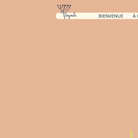
BIENVENUE
À
L