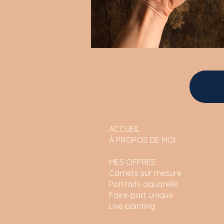
ACCUEIL
À PROPOS DE MOI
MES OFFRES
Carnets sur mesure
Portraits aquarelle
Faire-part unique
Live painting