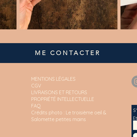
ME CONTACTER
MENTIONS LÉGALES
CGV
LIVRAISONS ET RETOURS
PROPRIÉTÉ INTELLECTUELLE
FAQ
S
Crédits photo :
Le troisième oeil &
E
Salomette petites mains